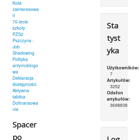
Koła
zainteresowa
ń
70-lecie
Sta
szkoły
PZS2
tyst
Pszczyna -
Job
yka
Shadowing
Polityka
antymobingo
Użytkowników:
wa
7
Deklaracja
Artykułów:
dostępności
3252
Aktywna
Odsłon
tablica
artykułów:
Dofinansowa
3698838
nie
Spacer
po
Log