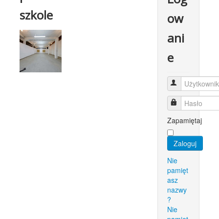
szkole
ow
ani
e
Użytkownik
Hasło
Zapamiętaj
Zaloguj
Nie
pamięt
asz
nazwy
?
Nie