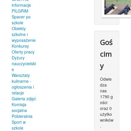
informacje
PILGRIM
Spacer po
szkole
Obiekty
szkolne i
wyposażenie
Goś
Konkursy
Oferty pracy
cim
Dyżury
nauczycielski
y
e
Warsztaty
Odwie
kulinarne -
dza
ogłoszenia i
nas
relacje
1790 g
Galeria zdjęć
ości
Komisja
oraz 0
socjalna
użytko
Pobieralnia
wników
Sport w
.
szkole