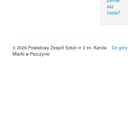
pamięt
asz
hasła?
© 2026 Powiatowy Zespół Szkół nr 2 im. Karola
Do góry
Miarki w Pszczynie