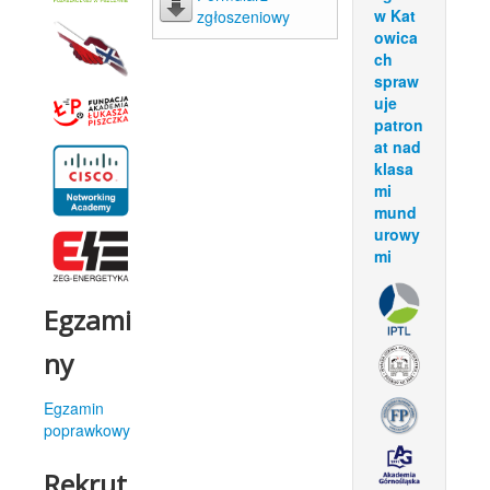
w Kat
zgłoszeniowy
owica
ch
spraw
uje
patron
at nad
klasa
mi
mund
urowy
mi
Egzami
ny
Egzamin
poprawkowy
Rekrut