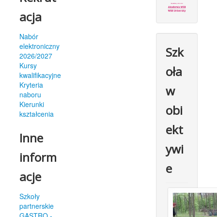
acja
Nabór
elektroniczny
Szk
2026/2027
Kursy
oła
kwalifikacyjne
Kryteria
w
naboru
Kierunki
obi
kształcenia
ekt
Inne
ywi
inform
e
acje
Szkoły
partnerskie
GASTRO -