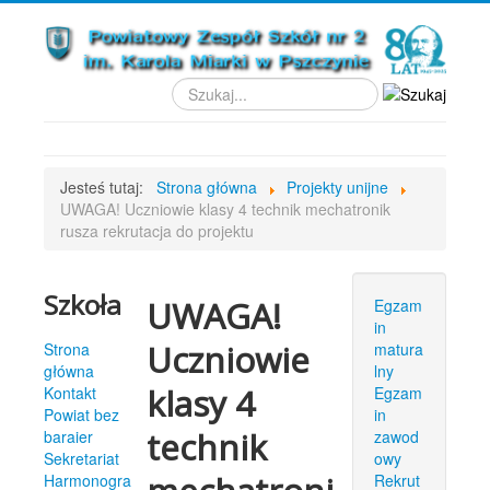
Szukaj...
1
2
3
4
5
6
7
8
9
Jesteś tutaj:
Strona główna
Projekty unijne
UWAGA! Uczniowie klasy 4 technik mechatronik
rusza rekrutacja do projektu
Szkoła
UWAGA!
Egzam
in
Uczniowie
Strona
matura
główna
lny
klasy 4
Kontakt
Egzam
Powiat bez
in
technik
baraier
zawod
Sekretariat
owy
Harmonogra
Rekrut