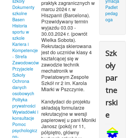
szkoły
ymacja
praktyk zagranicznych w
Dokumenty
Padlet
marcu 2024 r. w
szkolne
pedag
Hiszpanii (Barcelona).
Basen
oga
Przewidywany termin
Historia
wyjazdu 03.03 -
sportu w
30.03.2024 r. (powrót
szkole
Wielka Sobota).
Kariera i
Rekrutacja skierowana
Kompetencje
Szk
jest do uczniów klasy 4
- Strefa
kształcącej się w
Zawodowców
oły
zawodzie technik
Przyjaciele
mechatronik w
Szkoły
par
Powiatowym Zespołe
Ochrona
Szkół nr 2 im. Karola
danych
tne
Miarki w Pszczynie.
osobowych
Polityka
rski
Kandydaci do projektu
prywatności
składają formularze
Wywiadówki i
e
rekrutacyjne w wersji
konsultacje
papierowej u pani Moniki
Pomoc
Janosz (pokój nr 11,
psychologicz
półpiętro, główny
no-