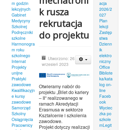
mechatroni
m godzin
acja
k rusza
lekcyjnych
2026/2
Gabinet
027
rekrutacja
Medycyny
Plan
Szkolnej
lekcji
do projektu
Podręczniki
Zastęp
szkolne
stwa
Harmonogra
Dzienn
m roku
ik
szkolnego
elektro
Utworzono: 26
Internat
niczny
wrzesień 2023
Projekty
Office
unijne
Bibliote
Praktyki
ka/kata
zawodowe
log on-
Otwieramy nabór do
Kwalifikacyjn
line
projektu „Bilet do kariery
e kursy
Faceb
– II” realizowanego w
zawodowe
ook
ramach Akredytacji
Samorząd
Wyciec
Erasmusa w sektorze
Szkolny
zka po
Kształcenie i szkolenia
Osiągnięcia
szkole
zawodowe.
Pracownicy
mLegit
Projekt dotyczy realizacji