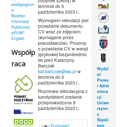
budynek szkoły) w
pedagogiczn
terminie do 5
a
października 2023 r..
Biuletyn
Wymogiem rekrutacji jest
Informacji
przesłanie dokumentu
Publicznej
CV wraz ze zdjęciem
ePUAP
(wymagane przez
English
pracodawców). Prosimy
o przesłanie CV w wersji
Współp
językowej bezpośrednio
do pani Katarzyny
raca
Barczak
Wydzi
kat.barczak@wp.pl
w
ał
terminie do 5
Prawa
października 2023 r..
i Admi
Rozmowa rekrutacyjna z
nistra
kandydatami zostanie
cji
przeprowadzona 9
Uniwe
października 2023 r..
rsytet
u
Śląski
ego
Formularz